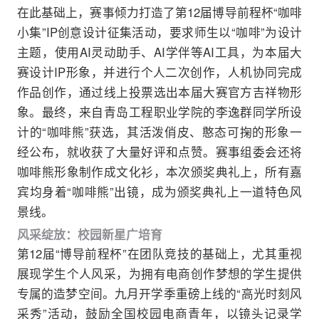
在此基础上，赛事倾力打造了第12届博导前程杯“咖啡
小集”IP创意设计征集活动，要求师生以“咖啡”为设计
主题，使用AI灵动助手、AI学伴等AI工具，为本届大
赛设计IP形象，并进行个人二次创作，人机协同完成
作品创作，通过线上投票选出本届大赛官方吉祥物形
象。最终，来自青岛工程职业学院的李逸群同学所设
计的“咖啡熊”获选，其活泼俏皮、憨态可掬的形象一
经公布，就收获了大量好评和点赞。赛事组委会还将
咖啡熊形象制作成文化衫，本次颁奖典礼上，所有嘉
宾均身着“咖啡熊”出镜，成为颁奖典礼上一道特色风
景线。
风采绽放：校园新星广培育
第12届“博导前程杯”在团队竞技的基础上，尤其重视
展现学生个人风采，为拥有电商创作梦想的学生提供
专属的造梦空间。九月开学季重磅上线的“高光时刻风
采秀”活动，鼓励全国校园电商青年，以镜头记录学