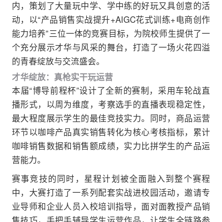
内，策划了大量玩中学、学中练的好玩又具创意的活
动，以“产品销售实战提升+AIGC花式训练+电商创作
能力培养”三位一体的竞赛目标，为院校师生提供了一
个充分展示才华与风采的舞台，打造了一场火花四溢
的青春绽放与交流盛会。
才华绽放：真枪实干玩运营
本届“博导前程杯”设计了全新的赛制，采用车轮战直
播形式，以周为维度，考察选手的直播表现稳定性，
最大程度展示学生的最佳竞技实力。同时，商品运营
环节以咖啡产品真实销售转化为核心考核指标，累计
咖啡销售数据和销售额成绩，实力比拼学生的产品运
营能力。
赛事竞技的同时，星程计划被全面融入到整个赛程
中，大赛打造了一系列配套实战进校园活动，邀请专
业导师和企业人员入校培训指导，面对面教授产品销
售技巧，手把手辅导学生运营作品，让学生全链路参