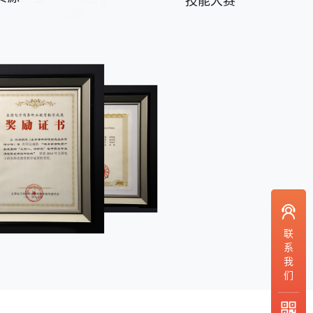
技能大赛
联
系
我
们