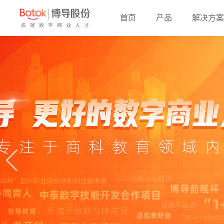
首页
产品
解决方案
实训与实验教学产品
基础课程产品
高水平专业群建设解决方案
一流专业
电子商务基础
数字化教育教学产品
电子商务教学实验系统
市域产教联合体建设解决方案
智慧零售
社会培训产品
电子商务案例分析教学实
电子商务教学实践系统
教学资源库产品
数字商业案例分析与互动
商业应用与科研工具产品
核心课程产品
教学管理产品
电子商务运营
网上商城系统
电子商务运营技能竞赛平