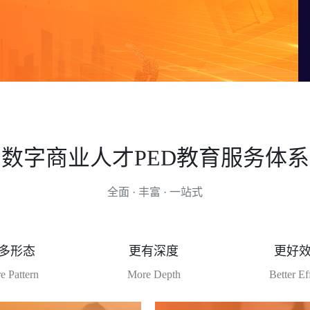
农产品电商运营综合实训系统
全球贸易通实训系
海外社交营销实训
供应链管理
跨境电商物流教学
综合物流教学实验系统
跨境电商B2B数
供应链管理教学实验系统
跨境电商B2B数
直播电商
统
移动电商应用与开
数字商业人才PED教育服务体系
直播主播技能训练平台
移动电子商务创新
直播电商客服实训平台
移动电子商务开发
全面 · 丰富 · 一站式
直播运营管理全流程实训系统
移动电子商务商业
直播电商教学实战平台
多形态
更有深度
更好
e Pattern
More Depth
Better Ef
职业素养
校园电商创业