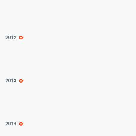
《网络营销》教材出版，C实习平台开始运
2012
营，业务方向更加多元化发展
成功打造教学资源库、精品课程、移动电商项
2013
目等多个样板工程；承办首届全国电子商务运
营技能竞赛
承办第二届“博导前程杯”电商运营技能竞赛；
2014
与京东、E店宝等电商企业战略合作；网络营
销核心能力培养平台重磅推出；获得国家级教