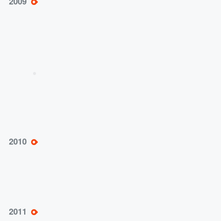
2009
商目标迈进
服务牵引（2010—2014）——“10计划”打造“博导牌”
体系化服务
提出软件产品+资源服务+项目化运作的“10计
2010
划”；职业测评、国际贸易、移动电商系列产品
相继问世，教学产品体系不断完善
产品线全面爆发，业务模式得到进一步拓展与
2011
检验；“10计划”全面发力