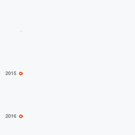
学成果奖一等奖
标准引导（2015—2019）——参与国家级标准建
设，进一步打造行业影响力
承办第三届“博导前程杯”电商运营竞赛；与速
2015
卖通大学达成战略合作；C实习注册学生突破
20万人，日活用户2万+
承办第四届“博导前程杯”电商运营竞赛，开展
2016
“课赛融通”教学改革探索与实践；C实习启用i博
导品牌，为院校提供智慧教育