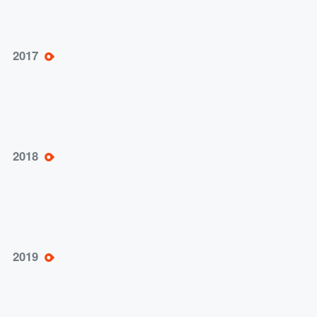
承办第五届“博导前程杯”电商运营竞赛；协助
2017
全国近20个省市电商竞赛人才选拔；召开第十
届中国网络营销大会；与阿里巴巴推出新外贸
跨境电商人才培养计划；启动“电商谷”项目；
与清迈远东大学签订“电商谷”捐赠协议
承办第六届“博导前程杯”电商运营竞赛；荣获
2018
国家级教学成果二等奖3项；参与筹建全国跨境
电子商务综试区职教集团；第一个阿里巴巴数
字贸易学院建成
电商谷清迈合作中心投入运营，承办“一带一
2019
路”建设与数字贸易人才培养大会；与阿里巴巴
就“青橙计划”展开深度合作；博导股份入选第
二批职业教育培训评价组织，深度参与1+X证
书制度试点