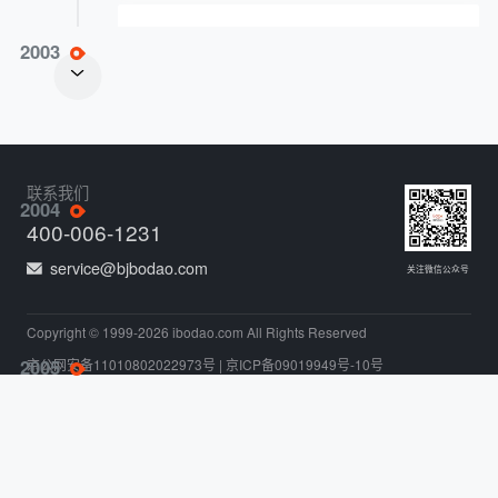
业务臻于成熟，博星科技发展驶入快车道，电
2003
子商务教学实验系统推出后深受好评
联系我们
提出体系化教学实验思想，有力促进博星科技
2004
发展与多方合作互动
400-006-1231
service@bjbodao.com
关注微信公众号
Copyright © 1999-2026 ibodao.com All Rights Reserved
推出综合物流教学实验系统、Web开发平台、
2005
京公网安备11010802022973号
|
京ICP备09019949号-10号
网络营销教学实验系统，博星科技品牌影响力
持续加强