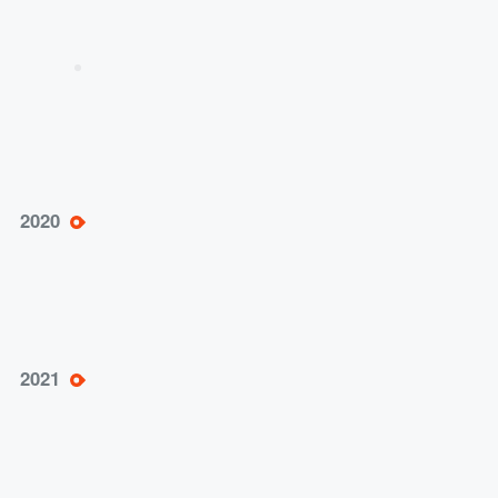
联合共创（2020—）——多方携手、多领域合作，
开启数字商业人才培养新局面
1+X电子商务数据分析、农产品电商运营职业
2020
技能等级证书培训覆盖13万学生；中泰数字技
能开发合作项目启动。
中国互联网大会—跨境电商论坛成功召开；荣
2021
获首届全国教材建设奖一等奖；首届“博导杯”
中泰职业院校创新创业国际邀请赛举办；人民
日报对中泰1+X电子商务职业技能证书培训进
行报道；“一带一路”电商谷南宁国际合作中心
投入运营。