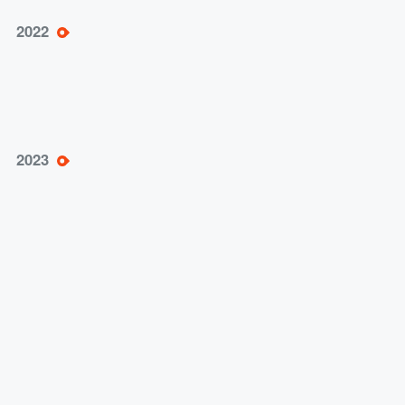
i博导云教学平台升级改版；参与申报的电子商
2022
务专业虚拟教研室成为首批教育部虚拟教研室
建设试点项目；中泰数字技能开发合作项目备
忘录签署，2022中泰“中文+职业技能”教育合作
论坛举办，中泰数字技能开发合作项目进入全
面推广阶段。
荣获国家级教学成果奖二等奖两项；17本教材
2023
入选首批“十四五”职业教育国家规划教材书
目；中泰数字技能开发合作项目1+X电子商务
职业技能证书学习成果被收录至国家学分银
行；电商谷项目中泰双语教材在泰出版，被泰
国教育部职业教育委员会认定为推荐课程。
2024 精彩继续……