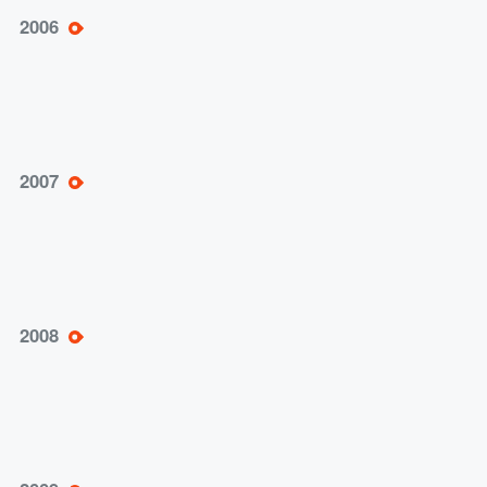
总部迁往北京，成立北京博导前程信息技术股
2006
份有限公司
市场营销模拟平台问世；教学产品全线升级，
2007
教学软件用户超过五百家
组建博星卓越教育研究院；第一届中国网络营
2008
销大会召开
教学产品线进一步丰富，向教育综合服务提供